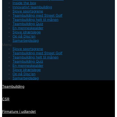
Inside the box
Innovativt teambuilding
Sjove sportsgrene
Teambuilding med Street Golf
Teambuilding helt til månen
Teambuilding Quiz
En menneskealder
Sjove idrætslege
Op på Disc’en
Samarbejdsdag
Menu
Sjove sportsgrene
Teambuilding med Street Golf
Teambuilding helt til månen
Teambuilding Quiz
En menneskealder
Sjove idrætslege
Op på Disc’en
Samarbejdsdag
Teambuilding
CSR
Firmature i udlandet