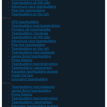
Teambuilding på RIB-båd
Adventure race teambuilding
Pipe line teambuilding
Teambuilding on the raft
Menu
GPS teambuilding
Teambuilding med bueskydning
Firmatur på mountainbike
Teambuilding i havkajak
Teambuilding på RIB-båd
Adventure race teambuilding
Pipe line teambuilding
Teambuilding on the raft
Teambuilding med kajakpolo
James Bond teambuilding
Firma fisketur
Teambuilding med brobygning
Teambuilding i slagmarken
Klassiske teambuilding øvelser
Inside the box
Innovativt teambuilding
Menu
Teambuilding med kajakpolo
James Bond teambuilding
Firma fisketur
Teambuilding med brobygning
Teambuilding i slagmarken
Klassiske teambuilding øvelser