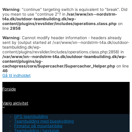
Warning
: "continue" targeting switch is equivalent to "break". Did
you mean to use "continue 2"? in
/var/www/xn--nordstrm-
t4a.dk/outdoor-teambuilding.dk/wp-
content/plugins/revslider/includes/operations.class.php
on
line
2858
Warning
: Cannot modify header information - headers already
sent by (output started at /var/www/xn--nordstrm-t4a.dk/outdoor-
teambuilding.dk/wp-
content/plugins/revslider/includes/operations.class.php:2858) in
/var/www/xn--nordstrm-t4a.dk/outdoor-teambuilding.dk/wp-
content/plugins/sg-
cachepress/core/Supercacher/Supercacher_Helper.php
on line
46
Gå til indholdet
Forside
Vælg aktivitet
GPS teambuilding
Teambuilding med bueskydning
Firmatur på mountainbike
Teambuilding i havkajak