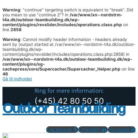
Warning
: "continue" targeting switch is equivalent to "break". Did
you mean to use "continue 2"? in
/var/www/xn--nordstrm-
t4a.dk/outdoor-teambuilding.dk/wp-
content/plugins/revslider/includes/operations.class.php
on
line
2858
Warning
: Cannot modify header information - headers already
sent by (output started at /var/www/xn--nordstrm-t4a.dk/outdoor-
teambuilding.dk/wp-
content/plugins/revslider/includes/operations.class.php:2858) in
/var/www/xn--nordstrm-t4a.dk/outdoor-teambuilding.dk/wp-
content/plugins/sg-
cachepress/core/Supercacher/Supercacher_Helper.php
on line
46
Gå til indholdet
Ring for mere information:
(+45) 42 80 50 50
Outdoor Teambuilding
Facebook
Linkedin
Youtube