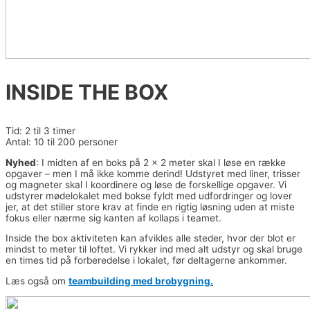
INSIDE THE BOX
Tid: 2 til 3 timer
Antal: 10 til 200 personer
Nyhed
: I midten af en boks på 2 x 2 meter skal I løse en række
opgaver – men I må ikke komme derind! Udstyret med liner, trisser
og magneter skal I koordinere og løse de forskellige opgaver. Vi
udstyrer mødelokalet med bokse fyldt med udfordringer og lover
jer, at det stiller store krav at finde en rigtig løsning uden at miste
fokus eller nærme sig kanten af kollaps i teamet.
Inside the box aktiviteten kan afvikles alle steder, hvor der blot er
mindst to meter til loftet. Vi rykker ind med alt udstyr og skal bruge
en times tid på forberedelse i lokalet, før deltagerne ankommer.
Læs også om
teambuilding med brobygning.